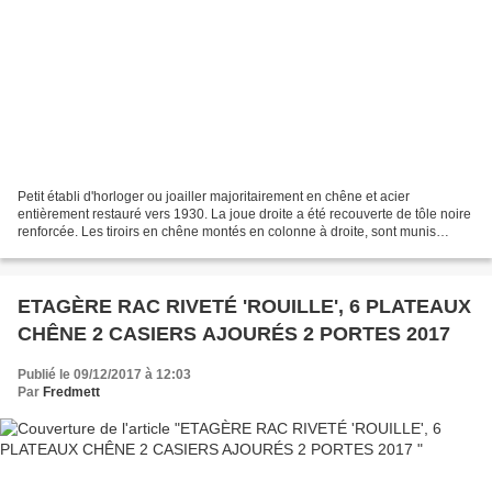
Petit établi d'horloger ou joailler majoritairement en chêne et acier
entièrement restauré vers 1930. La joue droite a été recouverte de tôle noire
renforcée. Les tiroirs en chêne montés en colonne à droite, sont munis
chacun d'une poignée ouvragée en...
ETAGÈRE RAC RIVETÉ 'ROUILLE', 6 PLATEAUX
CHÊNE 2 CASIERS AJOURÉS 2 PORTES 2017
Publié le 09/12/2017 à 12:03
Par
Fredmett