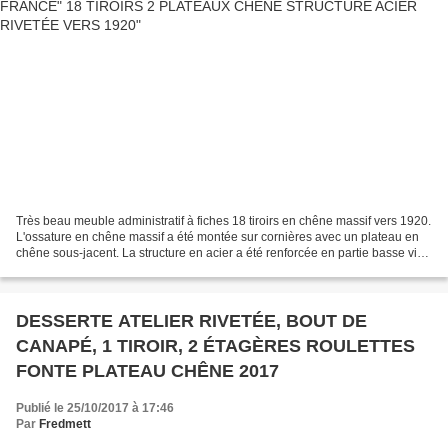
Très beau meuble administratif à fiches 18 tiroirs en chêne massif vers 1920.
L'ossature en chêne massif a été montée sur cornières avec un plateau en
chêne sous-jacent. La structure en acier a été renforcée en partie basse via
deux équerres rivetées....
DESSERTE ATELIER RIVETÉE, BOUT DE
CANAPÉ, 1 TIROIR, 2 ÉTAGÈRES ROULETTES
FONTE PLATEAU CHÊNE 2017
Publié le 25/10/2017 à 17:46
Par
Fredmett