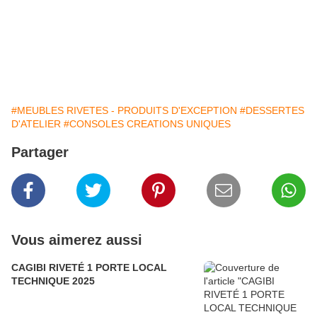
mesure, tables, table, chaises, chaise, rangement, rangements,
classeur, classeurs, vitrines, vitrine, meubles TV, meuble
TV, multimédia, multimédia, multimédias, multimédias, lit , tablier
baignoire, salle de bain, jardinière, barrière, clôture, local
poubelles, espace poubelles, box poubelles, abri poubelles, lit
mezzanine, coffrage, caisson, cache, rivet
#MEUBLES RIVETES - PRODUITS D'EXCEPTION
#DESSERTES
D'ATELIER
#CONSOLES CREATIONS UNIQUES
Partager
Vous aimerez aussi
CAGIBI RIVETÉ 1 PORTE LOCAL
TECHNIQUE 2025