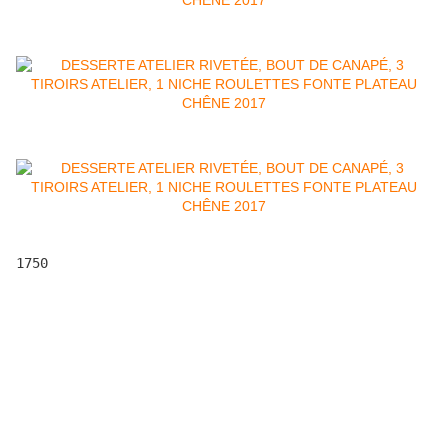
1750
Besançon, région Bourgogne Franche comté, Vesoul, industriel,
industriels, industrielle, industrielles, industry, indus, industrie,
industries, meuble, meubles, métal, fer, riveté, acier, tôle,
métallique, livraison dans toute la france, atelier, ateliers, usine,
usines, artisanat, artisan, fait main, bois, chêne , mobilier,
mobiliers, ameublement, fabrication, fabrications, recyclage,
recyclages, métier, métiers, métier, métiers, design, designs, sur