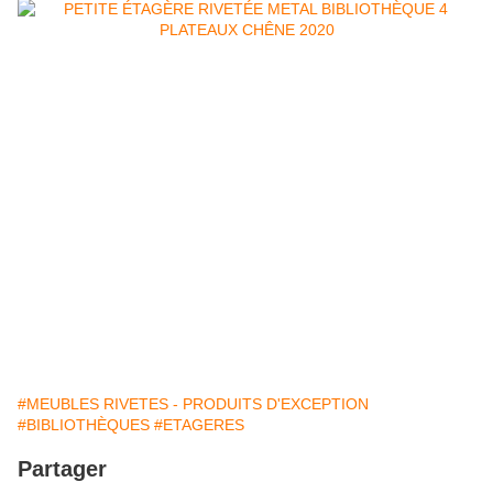
Besançon, région Bourgogne Franche comté, Vesoul, industriel,
industriels, industrielle, industrielles, industry, indus, industrie,
industries, meuble, meubles, métal, fer, riveté, acier, tôle,
métallique, livraison dans toute la france, atelier, ateliers, usine,
usines, artisanat, artisan, fait main, bois, chêne , mobilier,
mobiliers, ameublement, fabrication, fabrications, recyclage,
recyclages, métier, métiers, métier, métiers, design, designs, sur
mesure, tables, table, chaises, chaise, rangement, rangements,
classeur, classeurs, vitrines, vitrine, meubles TV, meuble
TV, multimédia, multimédia, multimédias, multimédias, lit , tablier
baignoire, salle de bain, jardinière, barrière, clôture, local
poubelles, espace poubelles, box poubelles, abri poubelles, lit
mezzanine, coffrage, caisson, cache, rivet
#MEUBLES RIVETES - PRODUITS D'EXCEPTION
#BIBLIOTHÈQUES
#ETAGERES
Partager