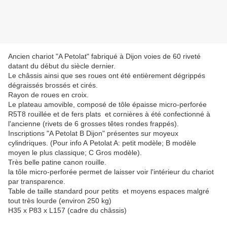
Ancien chariot "A Petolat" fabriqué à Dijon voies de 60 riveté
datant du début du siècle dernier.
Le châssis ainsi que ses roues ont été entièrement dégrippés
dégraissés brossés et cirés.
Rayon de roues en croix.
Le plateau amovible, composé de tôle épaisse micro-perforée
R5T8 rouillée et de fers plats et cornières à été confectionné à
l'ancienne (rivets de 6 grosses têtes rondes frappés).
Inscriptions "A Petolat B Dijon" présentes sur moyeux
cylindriques. (Pour info A Petolat A: petit modèle; B modèle
moyen le plus classique; C Gros modèle).
Très belle patine canon rouille.
la tôle micro-perforée permet de laisser voir l'intérieur du chariot
par transparence.
Table de taille standard pour petits et moyens espaces malgré
tout très lourde (environ 250 kg)
H35 x P83 x L157 (cadre du châssis)