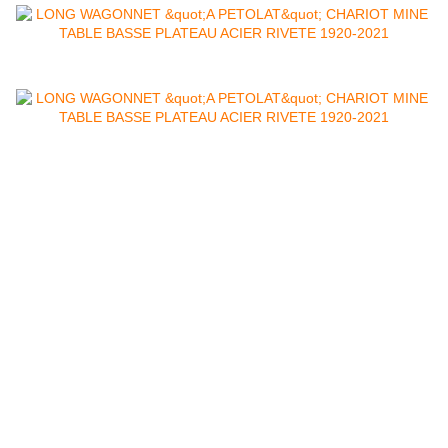
Besançon, région Bourgogne Franche comté, Vesoul, industriel,
industriels, industrielle, industrielles, industry, indus, industrie,
industries, meuble, meubles, métal, fer, riveté, acier, tôle,
métallique, livraison dans toute la france, atelier, ateliers, usine,
usines, artisanat, artisan, fait main, bois, chêne , mobilier,
mobiliers, ameublement, fabrication, fabrications, recyclage,
recyclages, métier, métiers, métier, métiers, design, designs, sur
mesure, tables, table, chaises, chaise, rangement, rangements,
classeur, classeurs, vitrines, vitrine, meubles TV, meuble
TV, multimédia, multimédia, multimédias, multimédias, lit , tablier
baignoire, salle de bain, jardinière, barrière, clôture, local
poubelles, espace poubelles, box poubelles, abri poubelles, lit
mezzanine, coffrage, caisson, cache, rivet