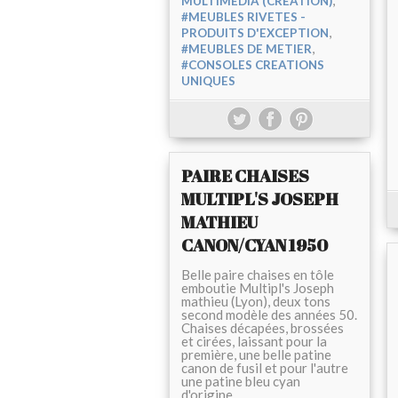
,
MULTIMEDIA (CREATION)
#MEUBLES RIVETES -
,
PRODUITS D'EXCEPTION
,
#MEUBLES DE METIER
#CONSOLES CREATIONS
UNIQUES
PAIRE CHAISES
MULTIPL'S JOSEPH
MATHIEU
CANON/CYAN 1950
Belle paire chaises en tôle
emboutie Multipl's Joseph
mathieu (Lyon), deux tons
second modèle des années 50.
Chaises décapées, brossées
et cirées, laissant pour la
première, une belle patine
canon de fusil et pour l'autre
une patine bleu cyan
d'origine....