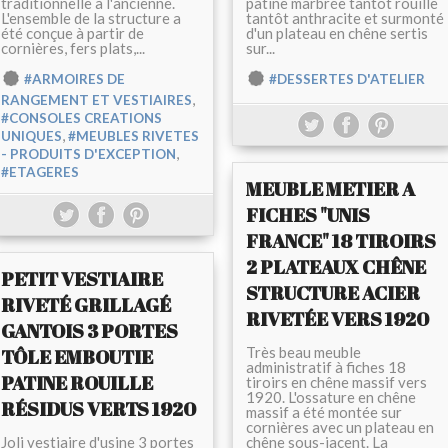
traditionnelle à l'ancienne.
patine marbrée tantôt rouille
L'ensemble de la structure a
tantôt anthracite et surmonté
été conçue à partir de
d'un plateau en chêne sertis
cornières, fers plats,...
sur...
#ARMOIRES DE
#DESSERTES D'ATELIER
,
RANGEMENT ET VESTIAIRES
#CONSOLES CREATIONS
,
UNIQUES
#MEUBLES RIVETES
,
- PRODUITS D'EXCEPTION
#ETAGERES
MEUBLE METIER A
FICHES "UNIS
FRANCE" 18 TIROIRS
2 PLATEAUX CHÊNE
PETIT VESTIAIRE
STRUCTURE ACIER
RIVETÉ GRILLAGÉ
RIVETÉE VERS 1920
GANTOIS 3 PORTES
Très beau meuble
TÔLE EMBOUTIE
administratif à fiches 18
PATINE ROUILLE
tiroirs en chêne massif vers
1920. L'ossature en chêne
RÉSIDUS VERTS 1920
massif a été montée sur
cornières avec un plateau en
Joli vestiaire d'usine 3 portes
chêne sous-jacent. La