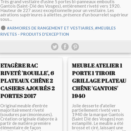
Très grand vestiaire d'usine 5 portes bi-panneaux emboutis
Gantois (Saint-Dié des Vosges), entièrement riveté vers 1920.
Hauteur de 227 assez exceptionnelle pour un vestiaire. Les
aérations supérieures à ailettes, présence d'un bourrelet supérieur
sous...
,
#ARMOIRES DE RANGEMENT ET VESTIAIRES
#MEUBLES
RIVETES - PRODUITS D'EXCEPTION
ETAGÈRE RAC
MEUBLE ATELIER 1
RIVETÉ 'ROUILLE', 6
PORTE 1 TIROIR
PLATEAUX CHÊNE 2
GRILLAGE PLATEAU
CASIERS AJOURÉS 2
CHÊNE 'GANTOIS'
PORTES 2017
1940
Original meuble d'entrée
Jolie desserte d'atelier
majoritairement riveté
partiellement riveté vers
(soudures parcimonieuses).
1940 de la marque Gantois
Création originale élaborée à
(Saint Dié des Vosges) non
partir de matière première
estampillé. Le meuble a été
élémentaire de façon
brossé et ciré, laissant une