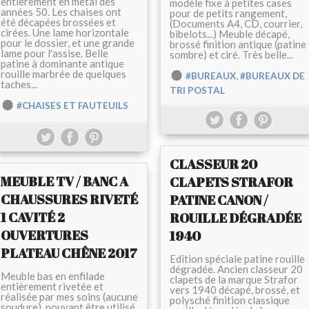
entièrement en métal des
modèle fixe à petites cases
années 50. Les chaises ont
pour de petits rangement,
été décapées brossées et
(Documents A4, CD, courrier,
cirées. Une lame horizontale
bibelots...) Meuble décapé,
pour le dossier, et une grande
brossé finition antique (patine
lame pour l'assise. Belle
sombre) et ciré. Très belle...
patine à dominante antique
rouille marbrée de quelques
,
#BUREAUX
#BUREAUX DE
taches...
TRI POSTAL
#CHAISES ET FAUTEUILS
CLASSEUR 20
MEUBLE TV / BANC A
CLAPETS STRAFOR
CHAUSSURES RIVETÉ
PATINE CANON /
1 CAVITÉ 2
ROUILLE DÉGRADÉE
OUVERTURES
1940
PLATEAU CHÊNE 2017
Edition spéciale patine rouille
dégradée. Ancien classeur 20
Meuble bas en enfilade
clapets de la marque Strafor
entièrement rivetée et
vers 1940 décapé, brossé, et
réalisée par mes soins (aucune
polysché finition classique
soudure), pouvant être utilisé