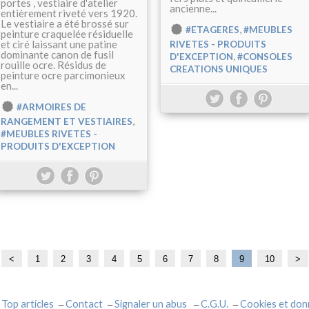
portes , vestiaire d'atelier
ancienne...
entièrement riveté vers 1920.
Le vestiaire a été brossé sur
,
#ETAGERES
#MEUBLES
peinture craquelée résiduelle
et ciré laissant une patine
RIVETES - PRODUITS
dominante canon de fusil
,
D'EXCEPTION
#CONSOLES
rouille ocre. Résidus de
CREATIONS UNIQUES
peinture ocre parcimonieux
en...
#ARMOIRES DE
,
RANGEMENT ET VESTIAIRES
#MEUBLES RIVETES -
PRODUITS D'EXCEPTION
<
1
2
3
4
5
6
7
8
9
10
2
3
>
0
0
Top articles
Contact
Signaler un abus
C.G.U.
Cookies et don