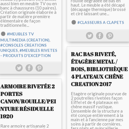
rouille dégradée de bas en
aussi bien en meuble TV ou en
haut. Le meuble a été décapé
banc à chaussures (10 paires).
(décapage thermique) brossé
Création originale élaborée à
et ciré laissant une...
partir de matière première
élémentaire de façon
#CLASSEURS A CLAPETS
traditionnelle...
#MEUBLES TV
,
MULTIMEDIA (CREATION)
#CONSOLES CREATIONS
,
UNIQUES
#MEUBLES RIVETES
RAC BAS RIVETÉ,
- PRODUITS D'EXCEPTION
ÉTAGÈRE METAL /
BOIS, BIBLIOTHÈQUE
4 PLATEAUX CHÊNE
CREATION 2017
ARMOIRE RIVETÉE 2
PORTES
Etagère originale pourvue de
2 poutrelles rivetées façon
CANON/ROUILLE/PEI
Eiffel et de 4 plateaux en
chêne massif rustique.
NTURE RÉSIDUELLE
L'ensemble de la structure a
1920
été conçue entièrement à la
main et à l'ancienne par mes
soins à partir de cornières,
Rare armoire artisanale 2
fers plats et quincaillerie