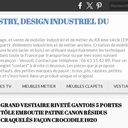
TRY, DESIGN INDUSTRIEL DU
ge, et vente de mobilier industriel et de métier du XX ème siècle (1
partir d'éléments industriels et de métier anciens. Création de mobil
uve brute (acier et bois) en utilisant majoritairement les techniques
 dans toute la France par transporteur ou par mes soins suivant
 Besançon - Vesoul). Contact par téléphone : 06 63 15 42 89. Pour un
'onglet "contact" à droite ci dessous. Les pièces que je propose
éfauts, des petites marques du passé : trous, plis, rayures, petites
e et s'inscrivent dans un produit unique et original.
ES TV
MEUBLES METIER
MEUBLES CLAPETS
VESTIA
GRAND VESTIAIRE RIVETÉ GANTOIS 5 PORTES
TÔLE EMBOUTIE PATINE CANON RÉSIDUS
CRAQUELÉS FAÇON CROCODILE 1920