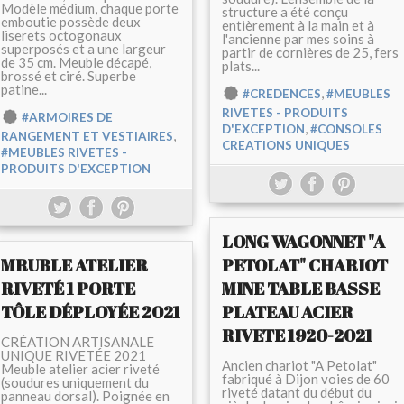
Modèle médium, chaque porte
structure a été conçu
emboutie possède deux
entièrement à la main et à
liserets octogonaux
l'ancienne par mes soins à
superposés et a une largeur
partir de cornières de 25, fers
de 35 cm. Meuble décapé,
plats...
brossé et ciré. Superbe
patine...
,
#CREDENCES
#MEUBLES
RIVETES - PRODUITS
#ARMOIRES DE
,
D'EXCEPTION
#CONSOLES
,
RANGEMENT ET VESTIAIRES
CREATIONS UNIQUES
#MEUBLES RIVETES -
PRODUITS D'EXCEPTION
LONG WAGONNET "A
MRUBLE ATELIER
PETOLAT" CHARIOT
RIVETÉ 1 PORTE
MINE TABLE BASSE
TÔLE DÉPLOYÉE 2021
PLATEAU ACIER
RIVETE 1920-2021
CRÉATION ARTISANALE
UNIQUE RIVETÉE 2021
Ancien chariot "A Petolat"
Meuble atelier acier riveté
fabriqué à Dijon voies de 60
(soudures uniquement du
riveté datant du début du
panneau dorsal). Poignée en