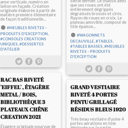
siècle dernier. Le châssis ainsi
anse verticale, numéro en
que ses roues ont été
laiton en façade. Création
entièrement dégrippés
originale élaborée à partir de
dégraissés brossés et cirés.
matière première élémentaire
Rayon de roues en croix. Le
de façon traditionnelle...
plateau amovible, composé de
tôle épaisse...
#MEUBLES RIVETES -
,
PRODUITS D'EXCEPTION
#WAGONNETS
#CONSOLES CREATIONS
,
,
DECAUVILLE
#TABLES
,
UNIQUES
#DESSERTES
,
#TABLES BASSES
#MEUBLES
D'ATELIER
RIVETES - PRODUITS
D'EXCEPTION
RAC BAS RIVETÉ
'EIFFEL' , ÉTAGÈRE
GRAND VESTIAIRE
METAL / BOIS,
RIVETÉ 4 PORTES
BIBLIOTHÈQUE 3
PENTU GRILLAGÉ
PLATEAUX CHÊNE
RÉSIDUS BLEUS 1920
CREATION 2021
Très beau vestiaire d'usine 4
portes aérations en tôle
Étagère originale pourvue de
déployée sur la partie