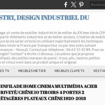
TRY, DESIGN INDUSTRIEL DU
ge, et vente de mobilier industriel et de métier du XX ème siècle (1
partir d'éléments industriels et de métier anciens. Création de mobil
uve brute (acier et bois) en utilisant majoritairement les techniques
 dans toute la France par transporteur ou par mes soins suivant
 Besançon - Vesoul). Contact par téléphone : 06 63 15 42 89. Pour un
'onglet "contact" à droite ci dessous. Les pièces que je propose
éfauts, des petites marques du passé : trous, plis, rayures, petites
e et s'inscrivent dans un produit unique et original.
ES TV
MEUBLES METIER
MEUBLES CLAPETS
VESTIA
ENFILADE HOME CINEMA MULTIMÉDIA ACIER
RIVETÉ/CHÊNE 10 TIROIRS 4 PORTES 2
ÉTAGÈRES PLATEAUX CHÊNE 1920-2018