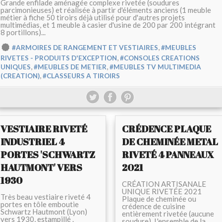
Grande enfilade aménagée complexe rivetée (soudures
parcimonieuses) et réalisée à partir d'éléments anciens (1 meuble
métier à fiche 50 tiroirs déjà utilisé pour d'autres projets
multimédias, et 1 meuble à casier d'usine de 200 par 200 intégrant
8 portillons)...
,
#ARMOIRES DE RANGEMENT ET VESTIAIRES
#MEUBLES
,
RIVETES - PRODUITS D'EXCEPTION
#CONSOLES CREATIONS
,
,
UNIQUES
#MEUBLES DE METIER
#MEUBLES TV MULTIMEDIA
,
(CREATION)
#CLASSEURS A TIROIRS
VESTIAIRE RIVETÉ
CRÉDENCE PLAQUE
INDUSTRIEL 4
DE CHEMINÉE METAL
PORTES 'SCHWARTZ
RIVETÉ 4 PANNEAUX
HAUTMONT' VERS
2021
1930
CRÉATION ARTISANALE
UNIQUE RIVETÉE 2021
Très beau vestiaire riveté 4
Plaque de cheminée ou
portes en tôle emboutie
crédence de cuisine
Schwartz Hautmont (Lyon)
entièrement rivetée (aucune
vers 1930, estampillé .
soudure). L'ensemble de la