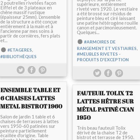
2 poutrelles rivetées façon
supérieure, entièrement
Eiffel et de 3 plateaux en
riveté vers 1920. Le vestiaire
chêne massif rustique
a été brossé sur résidus de
(épaisseur 25mm). L'ensemble
peinture bleu et ciré laissant
de la structure a été conçue
une patine hétérogène rouille
entièrement à la main et à
canon et parcimonieusement.
l'ancienne par mes soins à
Quelques...
partir de cornières, fers plats
et...
#ARMOIRES DE
,
RANGEMENT ET VESTIAIRES
,
#ETAGERES
#MEUBLES RIVETES -
#BIBLIOTHÈQUES
PRODUITS D'EXCEPTION
ENSEMBLE TABLE ET
FAUTEUIL TOLIX T2
6 CHAISES LATTES
LATTES HÊTRE SUR
METAL BISTROT 1960
MÉTAL PATINÉ CYAN
1950
Salon de jardin 1 table et 6
chaises de terrasses à lattes
vers 1950-60 patinées sur
Très beau fauteuil Tolix
peinture partiellement
dérivé de la chaise T2 de
écaillée d'origine. Table
bistrot et terrasse de 1950.