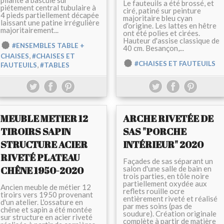
pliante à bascule sur
Le fauteuils a été brossé, et
piétement central tubulaire à
ciré, patiné sur peinture
4 pieds partiellement décapée
majoritaire bleu cyan
laissant une patine irrégulière
d'origine. Les lattes en hêtre
majoritairement...
ont été polies et cirées.
Hauteur d'assise classique de
#ENSEMBLES TABLE +
40 cm. Besançon,...
,
CHAISES
#CHAISES ET
#CHAISES ET FAUTEUILS
,
FAUTEUILS
#TABLES
MEUBLE METIER 12
ARCHE RIVETÉE DE
TIROIRS SAPIN
SAS "PORCHE
STRUCTURE ACIER
INTÉRIEUR" 2020
RIVETÉ PLATEAU
Façades de sas séparant un
CHÊNE 1950-2020
salon d'une salle de bain en
trois parties, en tôle noire
partiellement oxydée aux
Ancien meuble de métier 12
reflets rouille ocre
tiroirs vers 1950 provenant
entièrement riveté et réalisé
d'un atelier. L'ossature en
par mes soins (pas de
chêne et sapin a été montée
soudure). Création originale
sur structure en acier riveté
complète à partir de matière