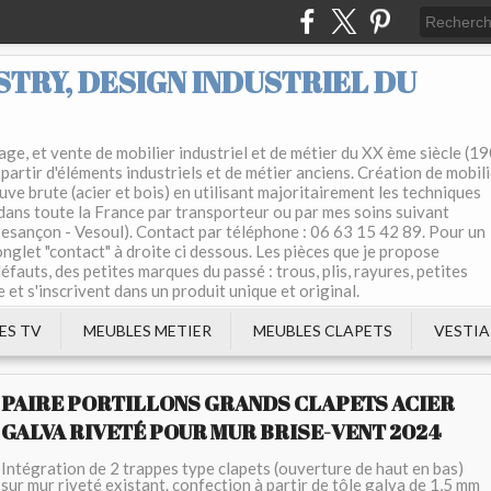
TRY, DESIGN INDUSTRIEL DU
ge, et vente de mobilier industriel et de métier du XX ème siècle (1
partir d'éléments industriels et de métier anciens. Création de mobil
uve brute (acier et bois) en utilisant majoritairement les techniques
 dans toute la France par transporteur ou par mes soins suivant
 Besançon - Vesoul). Contact par téléphone : 06 63 15 42 89. Pour un
'onglet "contact" à droite ci dessous. Les pièces que je propose
éfauts, des petites marques du passé : trous, plis, rayures, petites
e et s'inscrivent dans un produit unique et original.
ES TV
MEUBLES METIER
MEUBLES CLAPETS
VESTIA
PAIRE PORTILLONS GRANDS CLAPETS ACIER
GALVA RIVETÉ POUR MUR BRISE-VENT 2024
Intégration de 2 trappes type clapets (ouverture de haut en bas)
sur mur riveté existant. confection à partir de tôle galva de 1,5 mm